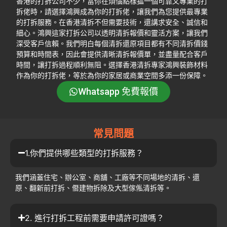
香港的打拆公司不少，當你在煩惱點樣揾一個可靠又專業的打
拆佬時，請選擇鴻興成為你的打拆佬，讓我們為您提供最專業
的打拆服務。在香港清拆不但需要技術，還講求安全、誠信和
細心。鴻興這家打拆公司以透明清拆報價和靈活方案，讓我們
深受客戶信賴。我們明白每個清拆還原項目都有不同清拆價錢
預算和時間表，因此會提供清晰清拆報價單，並盡量配合客戶
時間，讓打拆過程順利無阻。選擇香港清拆專家鴻興裝飾材料
作為你的打拆佬，等於為你的家居或商業空間多添一份保障。
Whatsapp 免費報價
常見問題
1.你們提供哪些類型的打拆服務？
我們涵蓋住宅、辦公室、商舖、工廠等不同場地的清拆、還
原、翻新前打拆、僭建物拆除及大型傢俬清拆等。
2. 進行打拆工程前需要申請許可證嗎？