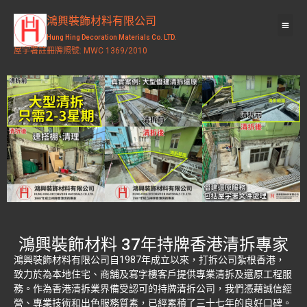
鴻興裝飾材料有限公司
Hung Hing Decoration Materials Co. LTD.
屋宇署註冊牌照號: MWC 1369/2010
鴻興裝飾材料 37年持牌香港清拆專家
鴻興裝飾材料有限公司自1987年成立以來，打拆公司紮根香港，
致力於為本地住宅、商舖及寫字樓客戶提供專業清拆及還原工程服
務。作為香港清拆業界備受認可的持牌清拆公司，我們憑藉誠信經
營、專業技術和出色服務質素，已經累積了三十七年的良好口碑。