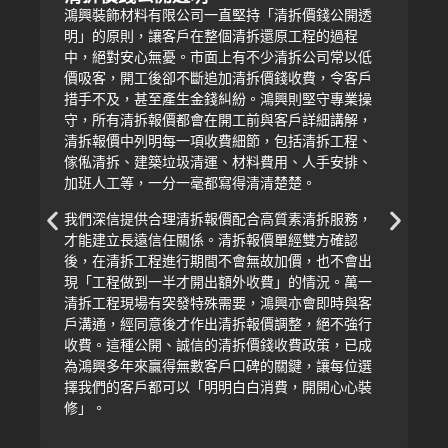
鴻興裝飾材料有限公司一直堅持「清拆價錢公開透
明」的原則，讓客戶在整個清拆還原工程的過程
中，絕對安心無憂。市面上有不少清拆公司常以低
價吸客，開工後卻不斷追加清拆價錢收費，令客戶
措手不及，甚至產生金錢糾紛。鴻興則堅守專業操
守，所有清拆報價都會在開工前與客戶詳細講解，
清拆報價中列明每一項收費細節，包括清拆工程、
傢俬清拆、建築垃圾清運、材料費用、人手安排、
加班人工等，一分一毫都寫得清清楚楚。
我們深信提供合理清拆報價配合高質素清拆服務，
才能建立長遠信任關係。清拆報價單經雙方確認
後，在清拆工程進行期間不會無故加價，也不會出
現「工程做到一半才開出額外收費」的情況。萬一
清拆工程現場有突發特殊需要，鴻興亦會即時與客
戶溝通，經同意後才作出清拆報價調整，絕不強行
收費。這種公開、誠信的清拆價錢收費政策，已成
為鴻興多年來贏得無數客戶口碑的關鍵，讓每位選
擇我們的客戶都可以「明明白白消費，開開心心裝
修」。