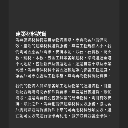
建築材料送貨
鴻興裝飾材料特設自家物流團隊，專責為客戶提供高
效、靈活的建築材料送貨服務。無論工程規模大小，我
們均可因應客戶需求，安排水泥、沙石、石膏板、防火
板、鋼材、木板、五金工具等各類建材，準時送達全港
不同地點，包括新界及偏遠地區。透過自設車隊及專業
司機，鴻興確保材料不會因運輸延誤而影響工程進度，
讓客戶可專心處理工程本身，無需再為物料調配費神。
我們的物流人員熟悉各類工地及物業的運送流程，能靈
活配合現場時間表和卸貨要求。無論是日夜送貨、繁忙
時段、還是需要特別包裝保護的易碎物料，均能有效安
排。除此之外，鴻興也提供建築材料回收服務，協助客
戶將剩餘或清拆後拆卸下來的可再用材料分類回收，送
往認可回收商進行循環再利用，減少浪費並響應環保。