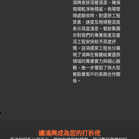
鴻興安排深層清潔，確保
現場乾淨無殘留。商場管
理處驗收時，對還原工程
質素、速度及現場整潔度
表示高度滿意。餐飲集團
亦對我們的專業態度及靈
活工程安排給予高度評
價。這項還原工程充分展
現了鴻興在餐廳結業還原
領域的專業實力與細心服
務，進一步鞏固了與大型
餐飲業客戶的長期合作關
係。
讓鴻興成為您的打拆佬