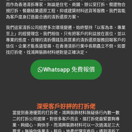
而作為香港清拆專家，無論是住宅、商舖、辦公室打拆、僭建物合
規打拆、餐廳結業還原工程，抑或建築材料送貨等服務，我們皆能
為客戶度身訂造最合適的清拆還原方案。
我們這家清拆公司經歷多次環境變遷，始終堅持「以客為本，專業
至上」的經營理念。我們相信，只有把客戶的利益放在首位，並以
專業的態度、合理的清拆價錢及高質素的清拆還原服務回報客戶的
信任，企業才能長遠發展，在香港清拆行業中長期矗立不倒。如要
找打拆佬，找鴻興裝飾材料絕對是正確決定。
Whatsapp 免費報價
深受客戶好評的打拆佬
當提到香港優質的打拆佬，鴻興裝飾材料無疑係行內數一數
二的打拆公司選擇。對很多客戶而言，搵打拆佬最緊要夠專
業、夠細心、夠快手，而鴻興裝飾材料可以一次過滿足三大
要求。無論你係業主、租戶、地產代理定商戶，遇到清拆工