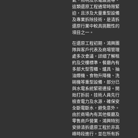
氣、照明及水電設施等。
這類還原工程通常時限緊
迫，且涉及大量重型設備
及專業拆除技術，是清拆
還原行業中較具挑戰性的
項目之一。
在還原工程初期，鴻興團
隊與客戶代表及商場管理
處多次會議，詳細了解租
約及交樓標準。餐廳內有
多部大型雪櫃、爐具、抽
油煙機、食物升降機、洗
碗機等重型設備，部分已
與水電系統緊密連接。開
始打拆前，技術人員先行
檢查電力及水源，確保安
全斷電斷水，避免意外。
由於商場內有其他餐廳及
零售商戶營業，鴻興特別
安排清拆還原工程於非高
峰時段進行，並在所有拆