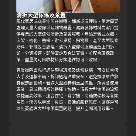
清拆大型傢俬及棄置
現代家居或商業空間在搬遷、翻新或清理時，常常需要
處理大量大型傢俬及雜物棄置。鴻興裝飾材料為客戶提
供專業的大型傢俬清拆及棄置服務，無論是舊式衣櫃、
床架、梳化、書櫃、辦公桌椅、儲物櫃、甚至大型裝修
廢料，都能妥善處理。清拆大型傢俬服務涵蓋上門拆
卸、分類搬運、即時清走及合法棄置，並配合環保政
策，盡量將可回收材料分類送往認可回收點。
專業團隊會先行評估現場環境及傢俬結構，再安排合適
人手及運輸車輛，拆卸過程注重安全，避免損壞單位牆
身或走廊設施。若遇大型或特別重型傢俬，鴻興會使用
專業工具或聘請額外搬運工協助。清拆大型傢俬的流程
快捷而高效率，適合住宅、寫字樓、商舖或學校等各類
場景。鴻興以專業、負責、靈活的服務態度，讓客戶可
以無憂處理大型傢俬棄置問題，提升空間利用效率。