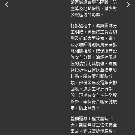
卸區域設置膠布隔離、防
塵幕及地毯保護，減少對
公眾區域的影響。
打拆過程中，鴻興團隊分
工明確，專業技工負責切
割及拆卸大型設備，電工
及水喉師傅則負責安全拆
除相關接駁，確保所有設
施安全分離。油煙抽風系
統的清拆尤其複雜，需要
逐段拆件並運送至指定廢
料點。所有廢料即時分
類，部份金屬及電線安排
回收。還原工程進行期
間，現場有安全主任全程
監督，確保符合職安健規
定，防止意外。
整個還原工程共歷時七
天，期間無發生任何安全
事故。完成清拆還原後，