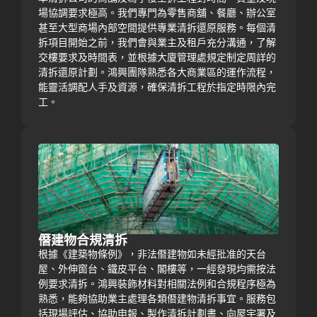
場協調要求極高。我們專門為零售商舖、餐廳、辦公室
甚至大型商場內部空間提供專業清拆還原服務。每個清
拆項目開始之前，我們會與業主及租戶充分溝通，了解
交樓要求及時間表，並根據大廈管理處規定制定周詳的
清拆還原計劃。鴻興團隊熟悉各大商業區的運作流程，
能靈活調配人手及資源，確保清拆工程於指定時限內完
工。
僭建物合規清拆
根據《建築物條例》，非法僭建物如未經批准的天台
屋、外伸窗台、鐵皮平台、閣樓等，一經發現均需按法
例要求清拆。鴻興裝飾材料對相關法例和合規程序極為
熟悉，能夠協助業主處理各類僭建物清拆事宜。服務包
括現場評估、協助申報、製作清拆計劃書、向屋宇署及