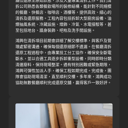
舖位還原至原始狀態，涉及大量專業清拆工作。我們清
拆公司熟悉各類餐飲場所的裝修結構，能針對不同規模
的餐廳、快餐店、咖啡店、酒樓等，提供高效、細心的
清拆及還原服務。工程內容包括拆卸大型廚房設備、油
煙抽風系統、冷藏設施、燈飾、冷氣、水電接駁等，甚
至包括地台、牆身裝飾、吧枱及洗手間設施。
鴻興在清拆項目前期會詳細了解交樓標準，與客戶及管
理處緊密溝通，確保每個還原細節不遺漏。在餐廳清拆
還原工程過程中，由專業技工分工協作，確保安全斷電
斷水，並以合適工具逐步拆卸重型設備，同時即時分類
清運廢料，保持現場整潔。遇有特別困難或緊急期限，
鴻興可彈性加派人手，確保工程如期完成。完成後，團
隊會協助現場清潔，直至順利交樓。多年來，鴻興成功
協助無數餐廳順利完成還原交舖，贏得客戶一致好評。