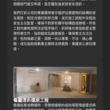
相關部門遞交申請，直至獲批後安排安全清拆。
我們打拆公司的專業團隊會仔細評估僭建物的結構和安
全風險，制定合適的拆卸方案，並於施工過程中全程由
安全主任監督，確保不對原有樓宇結構造成損壞。所有
工程均嚴格按照法定程序執行，拆卸後亦會協助屋主整
理所需文件，協助驗收及跟進報告，確保業主合法合
規，免除後顧之憂。鴻興一向以專業、守法、細心著
稱，成功協助無數業主解除法律風險，重獲安心居住環
境。
餐廳清拆還原工程
餐廳結業或轉讓時，常需根據租約或商場管理處要求將