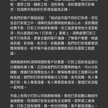
程、還原工程、翻新工程、清拆傢俬、清拆僭建等打拆需
求，找鴻興作為你的打拆佬就最為正確。
有我們的客戶曾經說過：「我試過市面不同的打拆佬，但在
芸芸打拆佬之中，鴻興的清拆團隊始終最合心水，清拆價錢
收費不貴，打拆工作做得有條理，完工後更會把地方清潔乾
淨，所以是我的 No.1 打拆佬！」事實上，鴻興處理打拆工
程不只效率高，更會主動同客戶溝通，了解客戶需要，無論
係拆牆、拆地板、拆天花、拆舊廚櫃，我們的打拆佬都會因
應現場情況，給予客戶最合適及專業的清拆及還原工程建
議。
鴻興裝飾材料深明時間對客戶好重要，打拆工程如有延誤分
分鐘損失幾十萬。正因為我們的打拆團隊夠強大，可以分批
調動，根據打拆規模加派人手，確保每單清拆工程都可以準
時完成。我們的打拆佬落場後分工仔細，各司其職，有人專
責打拆，有人專責清運，有人專責善後清潔，整個打拆流程
一氣呵成。
市面上有唔少打拆公司無牌無保險，做完打拆就難以聯絡作
後續跟進。而鴻興打拆佬全部有合法牌照，買齊第三者保
險，打拆工程有保障，萬一有任何問題，客戶都毋須擔心。