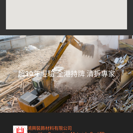
​超30年經驗 全港持牌 清拆專家
​鴻興裝飾材料有限公司